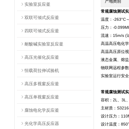
产地类别
实验室反应釜
常规腐蚀测试实
双联可倾式反应釜
温度：-263°C
压力：-0.099M
四联可倾式反应釜
流速：15m/s 
高温高压电化学
耐酸碱实验室反应釜
高温高压原位视
高压光催化反应釜
液态金属、熔盐
物联网远程参数
恒载荷拉伸试验机
实验室运行安全
高压多视窗反应釜
常规腐蚀测试实
高压单视窗反应釜
容积：2L、3L、5
主材质：S32168/
腐蚀电化学反应釜
设计压力：110M
光化学高压反应器
设计温度：850