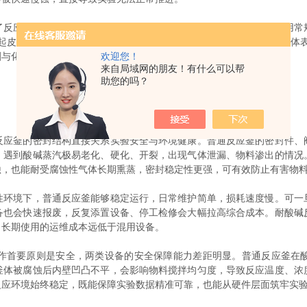
应釜的核心性能，也是两类设备最根本的不同。普通反应釜多采用常
起皮、渗漏等问题。耐酸碱反应釜则选用高耐蚀特种材质，或是在基体
刷与化学反应，从内部杜绝腐蚀破损问题。
欢迎您！
来自局域网的朋友！有什么可以帮
助您的吗？
釜的密封结构直接关系实验安全与环境健康。普通反应釜的密封件、
，遇到酸碱蒸汽极易老化、硬化、开裂，出现气体泄漏、物料渗出的情况
蚀，也能耐受腐蚀性气体长期熏蒸，密封稳定性更强，可有效防止有害物
境下，普通反应釜能够稳定运行，日常维护简单，损耗速度慢。可一
备也会快速报废，反复添置设备、停工检修会大幅拉高综合成本。耐酸碱
，长期使用的运维成本远低于混用设备。
首要原则是安全，两类设备的安全保障能力差距明显。普通反应釜在酸
釜体被腐蚀后内壁凹凸不平，会影响物料搅拌均匀度，导致反应温度、浓
反应环境始终稳定，既能保障实验数据精准可靠，也能从硬件层面筑牢实