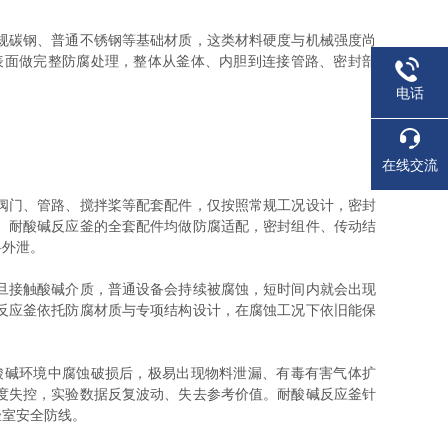
规碳钢、普通不锈钢等基础材质，这类材料硬度与机械强度尚
表面做完整防腐处理，整体从釜体、内胆到连接管路、密封部
电话
在线交流
阀门、管路、搅拌桨等配套配件，仅按照常规工况设计，密封
。耐酸碱反应釜的全套配件均做防腐适配，密封组件、传动结
料外泄。
旦接触酸碱介质，普通设备会持续被腐蚀，短时间内就会出现
反应釜依托防腐材质与专项结构设计，在腐蚀工况下依旧能保
碱环境中腐蚀破损后，极易出现物料泄漏、有毒有害气体扩
度失控，实验数据反复波动、失去参考价值。耐酸碱反应釜针
验室安全防线。