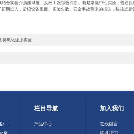
合实验介质酸碱度、反应工况综合判断。若是常规中性实验，普通反应
了初期投入，后续设备报废、实验失败、安全事故带来的损失，往往远超
各类氧化还原实验
栏目导航
加入我们
SHS-10-60L快开式卧式自蔓延合成装置
产品中心
在线留言
反应釜
联系我们