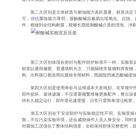
第二大区别是主体材质与耐蚀能力差距显著。材质决定了反
可，但抗腐蚀能力薄弱，接触酸碱后极易出现氧化、点蚀、
件，都做到全结构耐腐，能够长期抵御酸碱介质的浸泡、冲
第三大区别体现在密封与配件防护标准不一样。实验室反应
材质以通用橡胶、普通填料为主，只能隔绝常规物料挥发物
构、出料接口都选用抗腐蚀专用材料，既能阻挡液态酸碱侵
第四大区别是使用寿命与运维成本天差地别。在常规中性环
部件损坏、釜体渗漏，不仅需要频繁维修更换配件，整台设
持长久稳定运行，部件老化速度慢，日常只需简单清洁检查
第五大区别在于安全防护与实验稳定性不同。实验室操作
散，不仅污染实验环境，还会威胁操作人员人身安全，同时
对腐蚀工况强化了整体结构强度，全程保持腔体完整密闭，