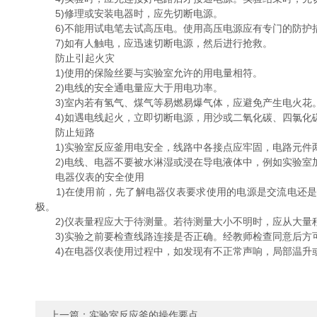
5)修理或安装电器时，应先切断电源。
6)不能用试电笔去试高压电。使用高压电源应有专门的防护
7)如有人触电，应迅速切断电源，然后进行抢救。
防止引起火灾
1)使用的保险丝要与实验室允许的用电量相符。
2)电线的安全通电量应大于用电功率。
3)室内若有氢气、煤气等易燃易爆气体，应避免产生电火花。
4)如遇电线起火，立即切断电源，用沙或二氧化碳、四氯化
防止短路
1)实验室反应釜用电安全，线路中各接点应牢固，电路元件
2)电线、电器不要被水淋湿或浸在导电液体中，例如实验室
电器仪表的安全使用
1)在使用前，先了解电器仪表要求使用的电源是交流电还是直流电
极。
2)仪表量程应大于待测量。若待测量大小不明时，应从大量
3)实验之前要检查线路连接是否正确。经教师检查同意后方
4)在电器仪表使用过程中，如发现有不正常声响，局部温升
上一篇：
实验室反应釜的操作要点