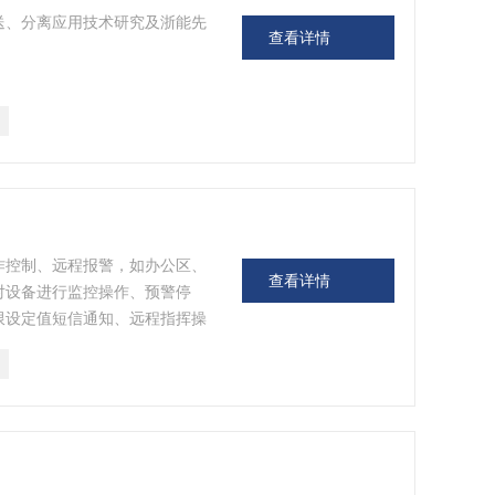
送、分离应用技术研究及浙能先
查看详情
作控制、远程报警，如办公区、
查看详情
对设备进行监控操作、预警停
限设定值短信通知、远程指挥操
报警自控处理及断电保护功能，
朗一目了然。