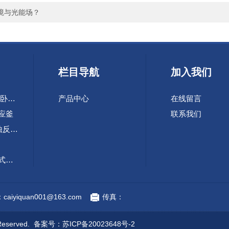
境与光能场？
栏目导航
加入我们
SHS-10-60L快开式卧式自蔓延合成装置
产品中心
在线留言
反应釜
联系我们
TFCZ 2-5L高压腐蚀反应釜
FCZ 2-5L四联可倾式反应釜
装置
aiyiquan001@163.com
传真：
eserved. 备案号：
苏ICP备20023648号-2