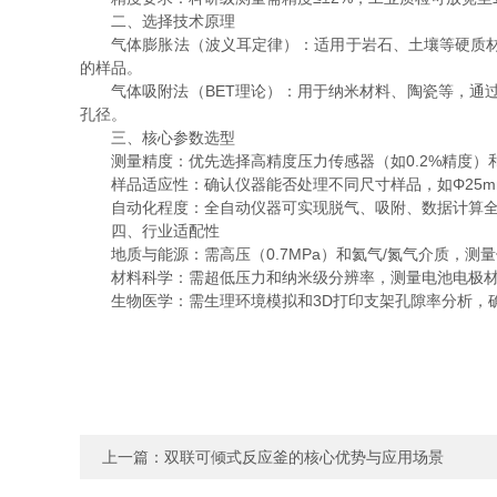
二、选择技术原理
气体膨胀法（波义耳定律）：适用于岩石、土壤等硬质材料，
的样品。
气体吸附法（BET理论）：用于纳米材料、陶瓷等，通过吸附
孔径。
三、核心参数选型
测量精度：优先选择高精度压力传感器（如0.2%精度）
样品适应性：确认仪器能否处理不同尺寸样品，如Φ25mm
自动化程度：全自动仪器可实现脱气、吸附、数据计算全
四、行业适配性
地质与能源：需高压（0.7MPa）和氦气/氮气介质，测
材料科学：需超低压力和纳米级分辨率，测量电池电极材
生物医学：需生理环境模拟和3D打印支架孔隙率分析，
上一篇：
双联可倾式反应釜的核心优势与应用场景