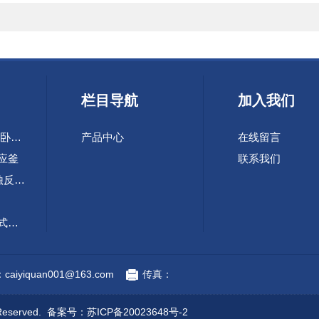
栏目导航
加入我们
SHS-10-60L快开式卧式自蔓延合成装置
产品中心
在线留言
反应釜
联系我们
TFCZ 2-5L高压腐蚀反应釜
FCZ 2-5L四联可倾式反应釜
装置
aiyiquan001@163.com
传真：
eserved. 备案号：
苏ICP备20023648号-2