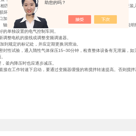
助您的吗？
匹配的密封垫片。釜体与釜盖、磁力搅拌器与釜盖、各管法兰间应装
，损坏密封垫片影响密封效果。
加入润滑油，在以后的使用过程中应定期从注油孔加入润滑油。
轴套的使用寿命，设备在正常运转时如发生异常磨擦声或振动声，说明
好的单独设置的电气控制车间。
新调整电机的接线或调整变频调速器。
应加到规定的标记处，并应定期更换润滑油。
性试验，通入隋性气体保压15~30分钟，检查整体设备有无泄漏，如
面。
，釜内降压时也应逐步减压。
不可直接在工作转速下启动，要通过变频器缓慢的将搅拌转速提高。否则搅