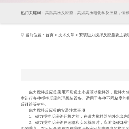
热门关键词：
高温高压反应釜，高温高压电化学反应釜，恒
当前位置：
首页
>
技术文章
> 安装磁力搅拌反应釜要主要
磁力搅拌反应釜采用环形稀土永磁驱动搅拌器，搅拌力矩大
室进行各种搅拌反应的理想装设备。适用于各种不同粘度的
碳纤维等材料。
磁力搅拌反应釜的安装注意事项
1、磁力搅拌反应釜开机之前，在磁力搅拌器的外水套内通
2、磁力搅拌反应釜在运输和安装就位时，应避免碰坏釜盖
面的垂直。对反应介质易燃易爆的设备应安装防静电的接地