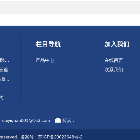
栏目导航
加入我们
SHS-10-60L快开式卧式自蔓延合成装置
产品中心
在线留言
反应釜
联系我们
TFCZ 2-5L高压腐蚀反应釜
FCZ 2-5L四联可倾式反应釜
装置
aiyiquan001@163.com
传真：
eserved. 备案号：
苏ICP备20023648号-2