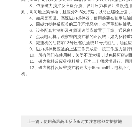
3、依据磁力搅拌反应釜介质、设计压力和设计温度选用相
则，均匀地上紧螺栓，且应分2~3次拧紧，以防止螺栓上偏
4、如果是高温、高速磁力搅拌器，使用前要在轴承注油口
5、因磁力搅拌反应釜的工作环境恶劣，会严重影响轴承、
6、设备配套控制柜及变频调速器应放置于干燥、通风良
7、点动电动机，观察釜内搅拌轴的正反转，如为反转重
8、减速机的油箱加13号压缩机油或11号汽缸油，油位
9、磁力搅拌反应釜的上述工作完成后，按工作压力进行密封
10、所有阀门在使用时，关闭不宜太猛，以免损坏密封
11、磁力搅拌反应釜投料后，压力上升须缓慢进行。同理
12、磁力搅拌反应釜搅拌转速大于80r/min时，电机
机。
上一篇：
使用高温高压反应釜时要注意哪些防护措施