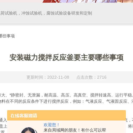
载荷试验机，冲蚀试验机，腐蚀试验设备研发和定制
哪些事项
安装磁力搅拌反应釜要主要哪些事项
更新时间：2022-11-08 点击次数：2716
、*静密封、无泄漏，耐高温、高压、高真空、搅拌转速高、运行平稳
物料在不同的反应条件下进行搅拌反应，例如：气液反应、气液固反应、
入冷却水，下端为进水口，上端为出水口，应使用单独的冷却水系统，
欢迎您！
上部的磁力搅拌器。反应釜操作间要求通风良好，且符合防爆要求。将
来自局域网的朋友！有什么可以帮
装置，消除静电隐患。