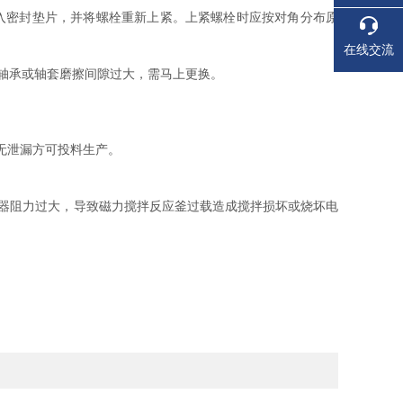
入密封垫片，并将螺栓重新上紧。上紧螺栓时应按对角分布原
在线交流
轴承或轴套磨擦间隙过大，需马上更换。
无泄漏方可投料生产。
拌器阻力过大，导致磁力搅拌反应釜过载造成搅拌损坏或烧坏电