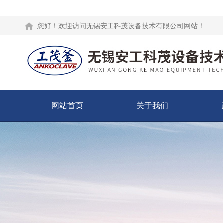
您好！欢迎访问无锡安工科茂设备技术有限公司网站！
网站首页
关于我们