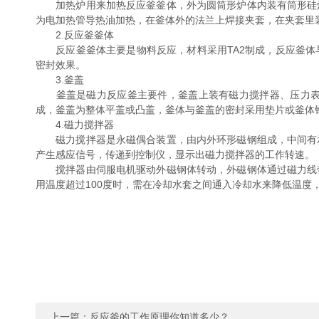
加热炉用来加热反应釜釜体，外为圆筒形炉体内装有筒形硅炉
为电加热管导热油加热，在釜体外的法兰上焊接夹套，在夹套里
2.反应釜釜体
反应釜釜体主要是物料反应，材料采用TA2制成，反应釜体
密封效果。
3.釜盖
釜盖是磁力反应釜主要件，釜盖上装有磁力搅拌器、压力表、
成，釜盖为整体平盖或凸盖，釜体与釜盖的密封采用垫片或釜体
4.磁力搅拌器
磁力搅拌器是永磁偶合装置，由内外环形磁钢组成，中间有承
产生感应信号，传递到控制仪，显示出磁力搅拌器的工作转速。
搅拌器由伺服电机驱动外磁钢体转动，外磁钢体通过磁力线带
用温度超过100度时，需在冷却水套之间通入冷却水来降低温度
上一篇：
反应釜的工作原理你知道多少？